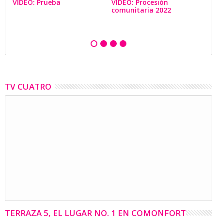
go
VIDEO: Prueba
VIDEO: Procesión
VI
comunitaria 2022
d
2
TV CUATRO
TERRAZA 5, EL LUGAR NO. 1 EN COMONFORT