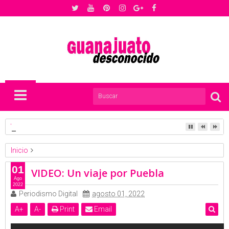
VIDEO: Día de muertos: Nuestra celebración que enseña al 
Inicio
Mexico Desconocido
Video
VIDEO: Un viaje por Puebla
01
VIDEO: Un viaje por Puebla
Ago
2022
Periodismo Digital
agosto 01, 2022
A
+
A
-
Print
Email