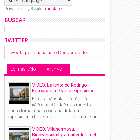
Powered by
Translate
BUSCAR
TWITTER
Tweets por Guanajuato Desconocido
Lo más leído
Archivo
VIDEO: La lente de Rodrigo -
Fotografía de larga exposición
En esta cápsula, el fotógrafo
@RodrigoOjedaA nos muestra
cómo tomar una fotografía de larga
26
23
exposición a través de una gran toma en el an...
Oct
Oct
2022
2022
VIDEO: Villahermosa:
Biodiversidad y arquitectura del