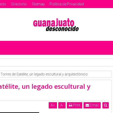
acto
Directorio
Sitemap
Política de Privacidad
tos: Nuestra celebración que enseña al mundo como darle vida
Torres de Satélite, un legado escultural y arquitectónico
télite, un legado escultural y
A
+
A
-
Print
Email