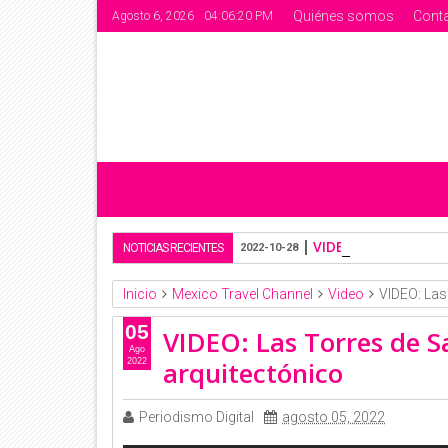
Quiénes somos
Cont
Agosto 6, 2026
04:06:20 PM
VIDEO: Día de muer
NOTICIAS RECIENTES
2022-10-28
Inicio
Mexico Travel Channel
Video
VIDEO: Las 
05
VIDEO: Las Torres de Sa
Ago
arquitectónico
2022
Periodismo Digital
agosto 05, 2022