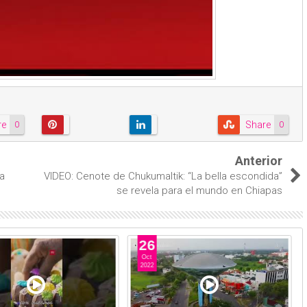
re
Share
0
0
Anterior
la
VIDEO: Cenote de Chukumaltik: “La bella escondida”
se revela para el mundo en Chiapas
26
Oct
2022