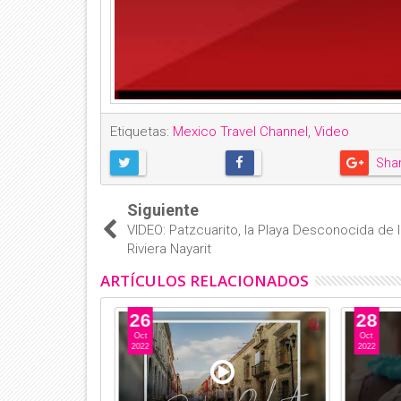
Etiquetas:
Mexico Travel Channel
,
Video
Sha
Siguiente
VIDEO: Patzcuarito, la Playa Desconocida de 
Riviera Nayarit
ARTÍCULOS RELACIONADOS
26
28
Oct
Oct
2022
2022