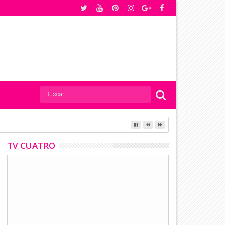
 a la muerte. #DíaDeMuertos
TV CUATRO