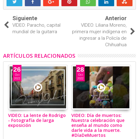
Siguiente
Anterior
VIDEO: Paracho, capital
VIDEO: Liliana Moreno,
mundial de la guitarra
primera mujer indígena en
ingresar a la Policía de
Chihuahua
ARTÍCULOS RELACIONADOS
26
28
Oct
Oct
2022
2022
VIDEO: La lente de Rodrigo
VIDEO: Día de muertos:
V
- Fotografía de larga
Nuestra celebración que
B
exposición
enseña al mundo como
ar
darle vida a la muerte.
p
#DíaDeMuertos