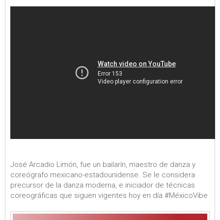
José Arcadio Limón, fue un bailarín, maestro de danza y
coreógrafo mexicano-estadounidense. Se le considera
precursor de la danza moderna, e iniciador de técnicas
coreográficas que siguen vigentes hoy en día #MéxicoVibe