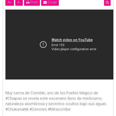
A
+
A
-
Print
Email
Muy cerca de Comitán, uno de los Pueblo Mágico de
#Chiapas se revela este escenario lleno de misticismo,
naturaleza asombrosa y secretos ocultos bajo sus aguas.
#Chukumaltik #Cenotes #MéxicoVibe