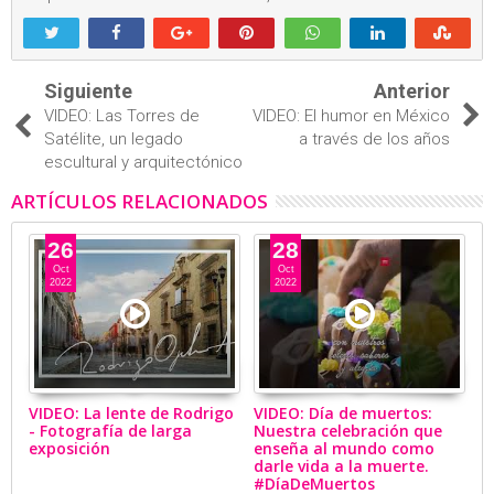
Siguiente
Anterior
VIDEO: Las Torres de
VIDEO: El humor en México
Satélite, un legado
a través de los años
escultural y arquitectónico
ARTÍCULOS RELACIONADOS
26
28
Oct
Oct
2022
2022
VIDEO: La lente de Rodrigo
VIDEO: Día de muertos:
V
- Fotografía de larga
Nuestra celebración que
B
exposición
enseña al mundo como
ar
darle vida a la muerte.
p
#DíaDeMuertos