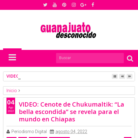
VIDEO: Festival de la Luz y de la Vida Chignahuapan 2022
Inicio
Mexico Travel Channel
Video
04
VIDEO: Cenote de Chukumaltik: “La
VIDEO: Cenote de Chukumaltik: “La bella escondida” se revela
Ago
bella escondida” se revela para el
2022
para el mundo en Chiapas
mundo en Chiapas
Periodismo Digital
agosto 04, 2022