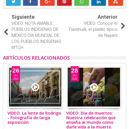
Siguiente
Anterior
VIDEO: NOTA AMABLE:
VIDEO: Conoce el
PUEBLOS INDÍGENAS DE
Tlaxtihuilli, el platillo típico
MÉXICO DÍA MUNDIAL DE
de Nayarit
LOS PUEBLOS INDÍGENAS
MTCH
ARTÍCULOS RELACIONADOS
26
28
Oct
Oct
2022
2022
VIDEO: La lente de Rodrigo
VIDEO: Día de muertos:
V
- Fotografía de larga
Nuestra celebración que
B
exposición
enseña al mundo como
ar
darle vida a la muerte.
p