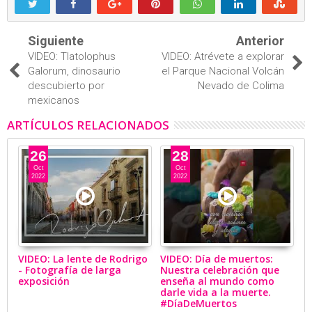
Siguiente
Anterior
VIDEO: Tlatolophus
VIDEO: Atrévete a explorar
Galorum, dinosaurio
el Parque Nacional Volcán
descubierto por
Nevado de Colima
mexicanos
ARTÍCULOS RELACIONADOS
26
28
Oct
Oct
2022
2022
VIDEO: La lente de Rodrigo
VIDEO: Día de muertos:
V
- Fotografía de larga
Nuestra celebración que
B
exposición
enseña al mundo como
ar
darle vida a la muerte.
p
#DíaDeMuertos